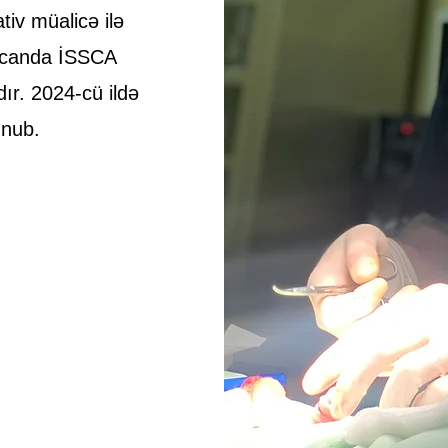
tiv müalicə ilə
aycanda İSSCA
dır. 2024-cü ildə
unub.