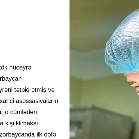
 kök hüceyrə
ərbaycan
rəni tətbiq etmiş və
 xarici asossasiyaların
da, o cümlədən
 kişi klimaksı
Azərbaycanda ilk dəfə