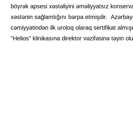
böyrək apsesi xəstəliyini əməliyyatsız konserva
xəstənin sağlamlığını bərpa etmişdir. Azərb
cəmiyyətindən ilk uroloq olaraq sertifikat almış
"Helios" klinikasına direktor vəzifəsinə təyin ol