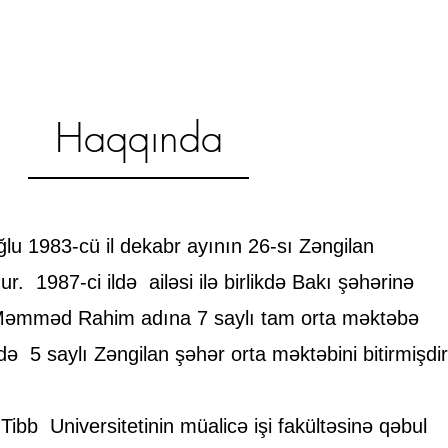
Haqqında
 1983-cü il dekabr ayının 26-sı Zəngilan
. 1987-ci ildə ailəsi ilə birlikdə Bakı şəhərinə
 Məmməd Rahim adına 7 saylı tam orta məktəbə
də 5 saylı Zəngilan şəhər orta məktəbini bitirmişdir
Tibb Universitetinin müalicə işi fakültəsinə qəbul