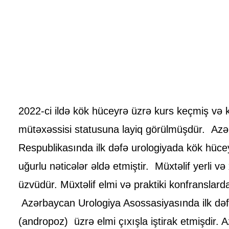
2022-ci ildə kök hüceyrə üzrə kurs keçmiş və
mütəxəssisi statusuna layiq görülmüşdür. Az
Respublikasında ilk dəfə urologiyada kök hücey
uğurlu nəticələr əldə etmiştir. Müxtəlif yerli və
üzvüdür. Müxtəlif elmi və praktiki konfranslar
Azərbaycan Urologiya Asossasiyasında ilk dəfə
(andropoz) üzrə elmi çıxışla iştirak etmişdir. 