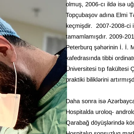
olmuş, 2006-cı ildə isə uğ
Topçubaşov adına Elmi Təd
keçmişdir. 2007-2008-ci il
tamamlamışdır. 2009-2011
Peterburq şəhərinin İ. İ.
kafedrasında tibbi ordina
Üniversitesi tıp fakültes
praktiki biliklərini artırmışd
Daha sonra isə Azərbayc
Hospitalda uroloq- androlo
Qarabağ döyüşlərində könül
Hospitalın sonsuzluq mərk