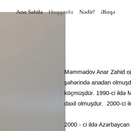
Ana Səhifə
Haqqında
Nədir?
Əlaqə
Məmmədov Anar Zahid oğlu
şəhərində anadan olmuşdur
köçmüşdür. 1990-ci ildə
daxil olmuşdur. 2000-ci il
2000 - ci ildə Azərbaycan 