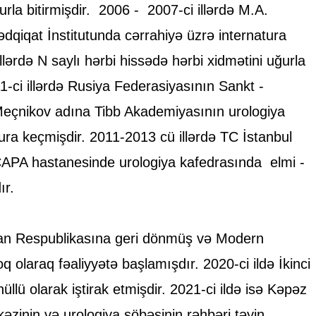
urla bitirmişdir. 2006 - 2007-ci illərdə M.A.
qiqat İnstitutunda cərrahiyə üzrə internatura
lərdə N saylı hərbi hissədə hərbi xidmətini uğurla
-ci illərdə Rusiya Federasiyasının Sankt -
 Meçnikov adına Tibb Akademiyasının urologiya
tura keçmişdir. 2011-2013 cü illərdə TC İstanbul
i ÇAPA hastanesinde urologiya kafedrasında elmi -
ır.
an Respublikasına geri dönmüş və Modern
q olaraq fəaliyyətə başlamışdır. 2020-ci ildə İkinci
lü olarak iştirak etmişdir. 2021-ci ildə isə Kəpəz
əzinin və urologiya şöbəsinin rəhbəri təyin